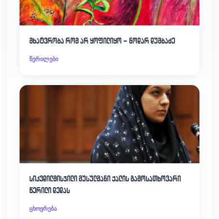
მხატვრობა რომ არ ყოფილიყო – ნოდარ დუმბაძე
წერილები
სიკვდილმისჯილი მუსულმანი ქალის გამოსათხოვარი
წერილი დედას
ცხოვრება