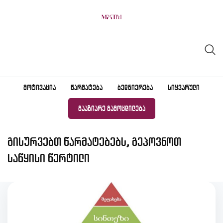
Skip
to
content
ᲛᲝᲢᲘᲕᲐᲪᲘᲐ
ᲬᲐᲠᲛᲐᲢᲔᲑᲐ
ᲑᲔᲓᲜᲘᲔᲠᲔᲑᲐ
ᲡᲘᲧᲕᲐᲠᲣᲚᲘ
ᲒᲐᲐᲖᲘᲐᲠᲔ ᲒᲐᲛᲝᲪᲓᲘᲚᲔᲑᲐ
გისურვებთ წარმატებებს, გეპოვნოთ
საწყისი წერტილი