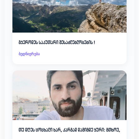
გჯეროდეს საკუთარი შესაძლებლობების !
ბედნიერება
თუ დღეს ცოცხალი ხარ, კარგად დამიგდე ყური: გთხოვ,