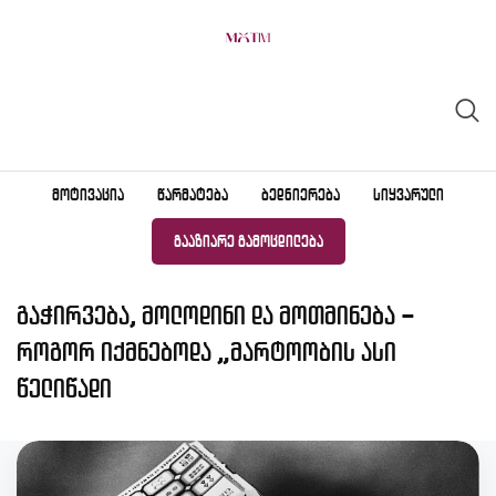
Skip
to
content
ᲛᲝᲢᲘᲕᲐᲪᲘᲐ
ᲬᲐᲠᲛᲐᲢᲔᲑᲐ
ᲑᲔᲓᲜᲘᲔᲠᲔᲑᲐ
ᲡᲘᲧᲕᲐᲠᲣᲚᲘ
ᲒᲐᲐᲖᲘᲐᲠᲔ ᲒᲐᲛᲝᲪᲓᲘᲚᲔᲑᲐ
გაჭირვება, მოლოდინი და მოთმინება –
როგორ იქმნებოდა „მარტოობის ასი
წელიწადი