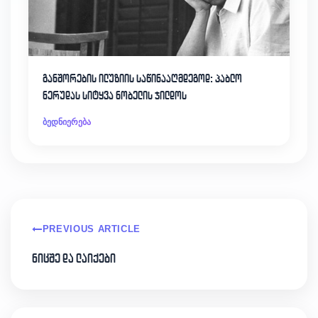
განშორების ილუზიის საწინააღმდეგოდ: პაბლო
ნერუდას სიტყვა ნობელის ჯილდოს
ბედნიერება
PREVIOUS ARTICLE
ნიცშე და ლაიქები