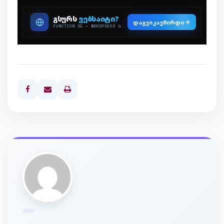
Print