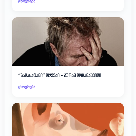
ცხოვრება
“გადასატანი” დღეები – გურამ დოჩანაშვილი
ცხოვრება