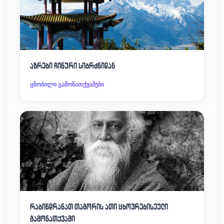
აზრები ჩინური სიბრძნიდან
ცნობილი გამონათქვამები
რაბინდრანათ თაგორის ათი ცხოვრებისეული
გამონათქვამი