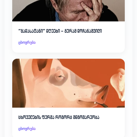
“გადასატანი” დღეები – გურამ დოჩანაშვილი
ცხოვრება
ცხოველების ფერმა როგორც მდგომარეობა
ცხოვრება