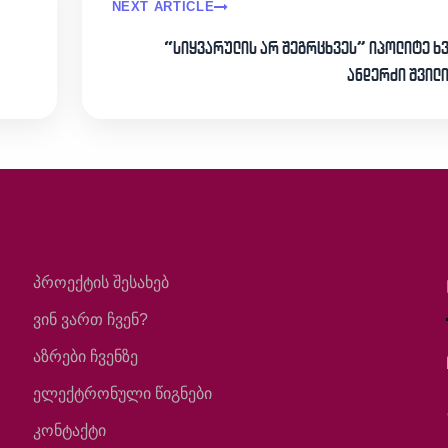
NEXT ARTICLE
“სიყვარულის არ შეგრცხვეს” იპოლიტე ხ
ანდერძი შვილ
პროექტის შესახებ
ვინ ვართ ჩვენ?
აზრები ჩვენზე
ელექტრონული წიგნები
კონტაქტი