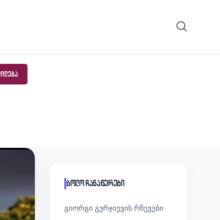
ᲓᲘᲚᲔᲑᲐ
ბოლო ჩანაწერები
გიორგი გურჯიევის რჩევები