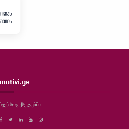
ვიჩიას
იშვილს
motivi.ge
ჩვენ სოც.ქსელებში