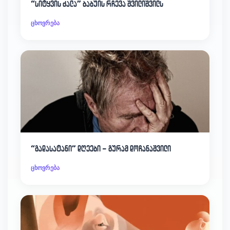
“სიტყვის ძალა” ბაბუის რჩევა შვილიშვილს
ცხოვრება
“გადასატანი” დღეები – გურამ დოჩანაშვილი
ცხოვრება