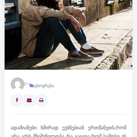
BY
ცხოვრება
Print
ადამიანები ხშირად ეუბნებიან ერთმანეთს,რომ
არა აქვს მნიშვნელობა რა გაცვია,რომ სამოსი ეს