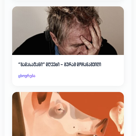
“გადასატანი” დღეები – გურამ დოჩანაშვილი
ცხოვრება