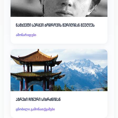
ნაწყვეტი სერგეი ბოდროვის წერილიდან მეუღლეს
ამონარიდები
აზრები ჩინური სიბრძნიდან
ცნობილი გამონათქვამები