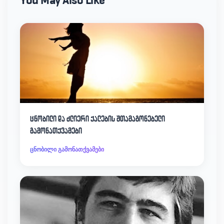
You May Also Like
ცნობილი და ძლიერი ქალების შთამაგონებელი
გამონათქვამები
ცნობილი გამონათქვამები