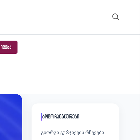
ᲓᲘᲚᲔᲑᲐ
ბოლო ჩანაწერები
გიორგი გურჯიევის რჩევები