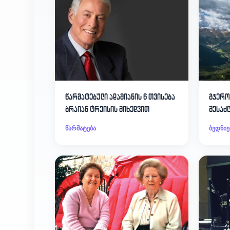
წარმატებული ადამიანის 6 თვისება
გჯერო
ბრაიან ტრეისის მიხედვით
შესაძლ
წარმატება
ბედნიე