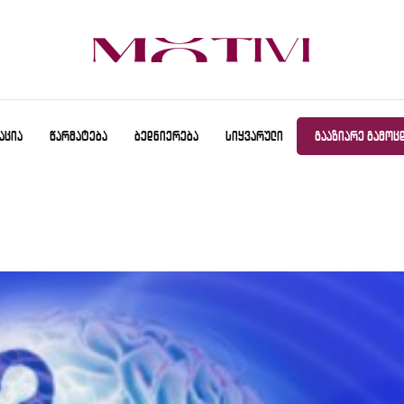
ᲐᲪᲘᲐ
ᲬᲐᲠᲛᲐᲢᲔᲑᲐ
ᲑᲔᲓᲜᲘᲔᲠᲔᲑᲐ
ᲡᲘᲧᲕᲐᲠᲣᲚᲘ
ᲒᲐᲐᲖᲘᲐᲠᲔ ᲒᲐᲛᲝᲪ